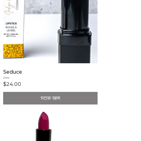
Seduce
मूल्य
$24.00
स्टाक खत्म