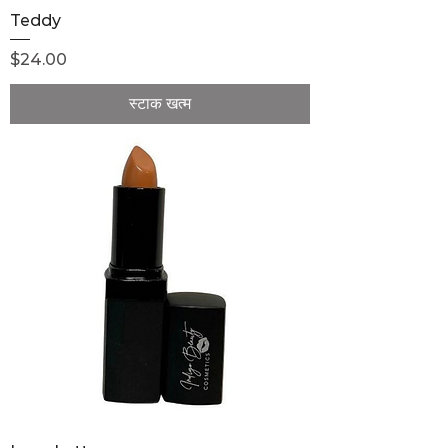
Teddy
मूल्य
$24.00
स्टाक खत्म