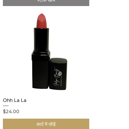
स्टाक खत्म
Ohh La La
मूल्य
$24.00
कार्ट में जोड़ें